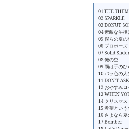
01.THE THEM
02.SPARKLE
03.DONUT S
04.素敵な午後
05.僕らの夏の
06.プロポーズ
07.Solid Slide
08.俺の空
09.雨は手の
10.バラ色の
11.DON'T AS
12.おやすみロ
13.WHEN Y
14.クリスマ
15.希望とい
16.さよなら
17.Bomber
18.Let's Danc