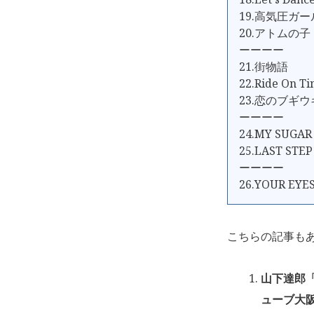
19.高気圧ガー
20.アトムの子
ーーーー
21.街物語
22.Ride On T
23.恋のブギ
ーーーー
24.MY SUGAR
25.LAST STEP
ーーーー
26.YOUR EYE
こちらの記事も
山下達郎「T
ューブ大阪 