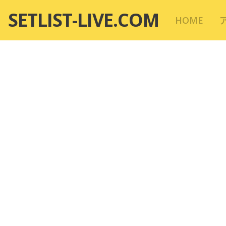
コ
SETLIST-LIVE.COM
HOME
ン
テ
ン
ツ
へ
移
動