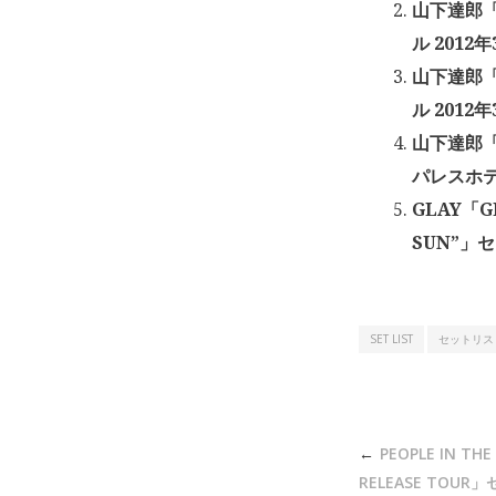
山下達郎「T
ル 2012年
山下達郎「T
ル 2012年
山下達郎「T
パレスホテル
GLAY「GL
SUN”」セ
SET LIST
セットリス
投
PEOPLE IN TH
稿
RELEASE TOU