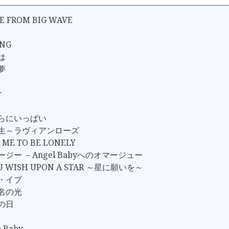
E FROM BIG WAVE
ONG
は
夢
r
ひらにいっぱい
人生～ラヴィアンローズ
K ME TO BE LONELY
ージー －Angel Babyへのオマージュー
OU WISH UPON A STAR ～星に願いを～
ス・イブ
う名の光
夏の日
e Baby