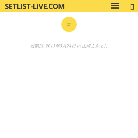
SETLIST-LIVE.COM
コ
メ
ン
イ
ン
テ
メ
ン
ニ
ツ
投稿日:
2013年3月24日
in
山崎まさよし
ュ
へ
ー
移
動