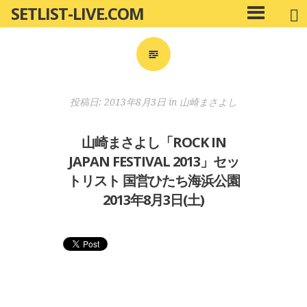
SETLIST-LIVE.COM
コ
メ
ン
イ
ン
テ
メ
ン
ニ
ツ
投稿日:
2013年8月3日
in
山崎まさよし
ュ
へ
ー
移
山崎まさよし「ROCK IN
動
JAPAN FESTIVAL 2013」セッ
トリスト 国営ひたち海浜公園
2013年8月3日(土)