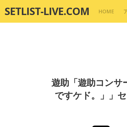
コ
SETLIST-LIVE.COM
HOME
ン
テ
ン
ツ
へ
移
動
遊助「遊助コンサ
ですケド。」」セッ