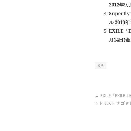
2012年9
Superfl
ル 2013年
EXILE「E
月14日(金
遊助
投
EXILE「EXILE L
稿
ットリスト ナゴヤドー
ナ
ビ