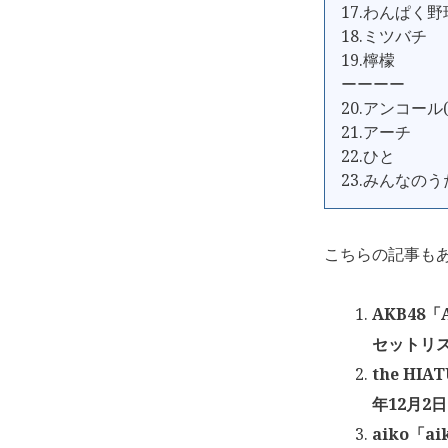
17.わんぱく
18.ミツバチ
19.檸檬
ーーーー
20.アンコール(
21.アーチ
22.ひと
23.みんなのう
こちらの記事も
AKB48
セットリス
the HI
年12月2日
aiko「ai