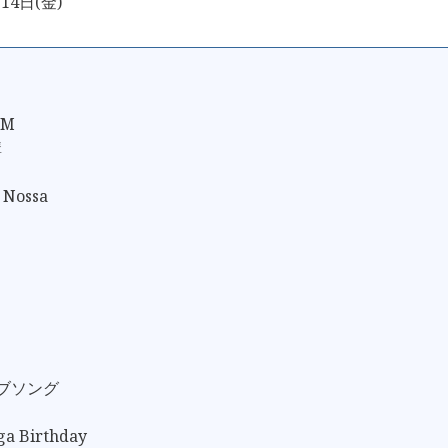
14日(金)
UM
講
 Nossa
ラブソング
ga Birthday