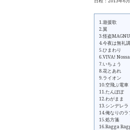
日程：2013年6月
1.遊援歌
2.翼
3.怪盗MAGN
4.今夜は無礼
5.ひまわり
6.VIVA! Nossa
7.いちょう
8.花とあれ
9.ライオン
10.空飛ぶ電車
11.たんぽぽ
12.わがまま
13.シンデレラ
14.俺なりの
15.処方箋
16.Ragga Rag