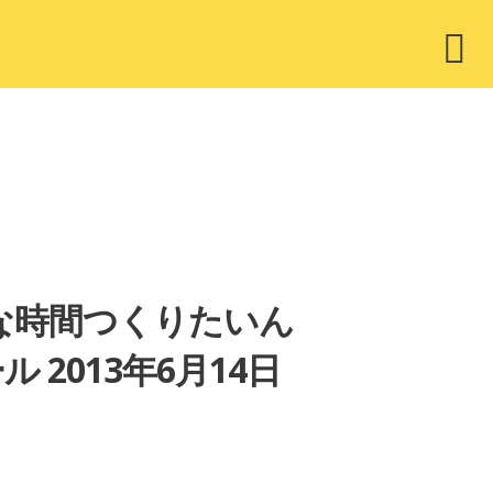
ウ
ィ
ジ
ェ
ッ
ト
な時間つくりたいん
2013年6月14日