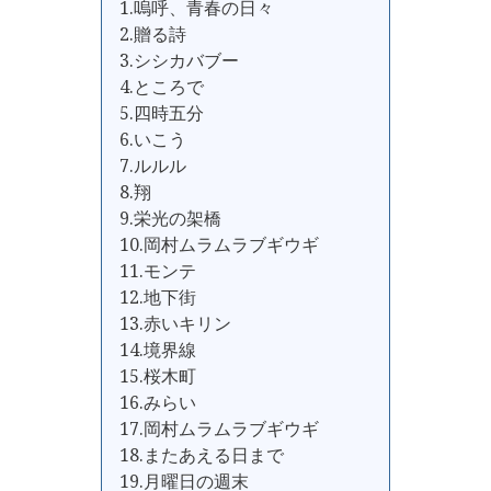
1.嗚呼、青春の日々
2.贈る詩
3.シシカバブー
4.ところで
5.四時五分
6.いこう
7.ルルル
8.翔
9.栄光の架橋
10.岡村ムラムラブギウギ
11.モンテ
12.地下街
13.赤いキリン
14.境界線
15.桜木町
16.みらい
17.岡村ムラムラブギウギ
18.またあえる日まで
19.月曜日の週末