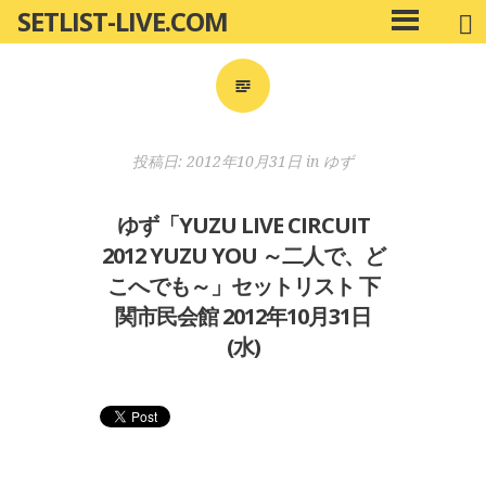
SETLIST-LIVE.COM
コ
メ
ン
イ
ン
テ
メ
ン
ニ
ツ
投稿日:
2012年10月31日
in
ゆず
ュ
へ
ー
移
ゆず「YUZU LIVE CIRCUIT
動
2012 YUZU YOU ～二人で、ど
こへでも～」セットリスト 下
関市民会館 2012年10月31日
(水)