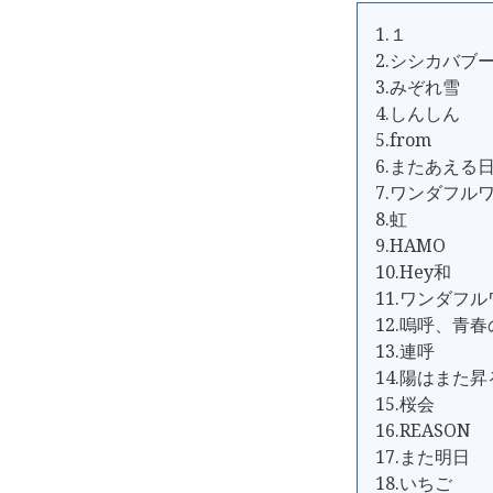
1.１
2.シシカバブ
3.みぞれ雪
4.しんしん
5.from
6.またあえる
7.ワンダフル
8.虹
9.HAMO
10.Hey和
11.ワンダフ
12.嗚呼、青
13.連呼
14.陽はまた昇
15.桜会
16.REASON
17.また明日
18.いちご