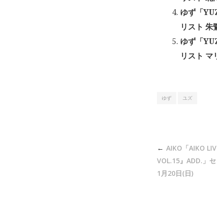
ゆず「YUZ
リスト 朱
ゆず「YUZ
リスト マリ
ゆず
ユズ
投
AIKO「AIKO LI
稿
VOL.15』ADD.
ナ
1月20日(日)
ビ
ゲ