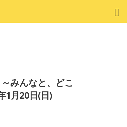
ウ
ィ
ジ
ェ
ッ
ト
 YOU ～みんなと、どこ
1月20日(日)