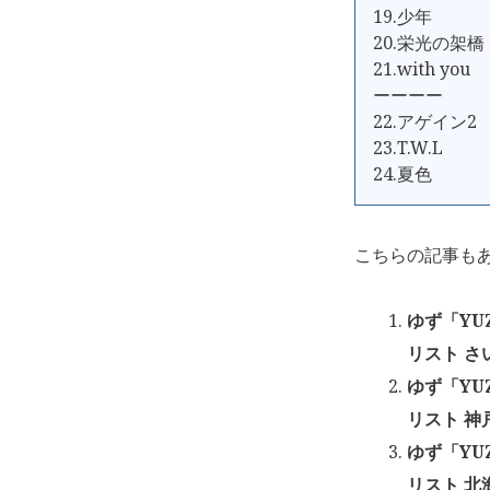
19.少年
20.栄光の架橋
21.with you
ーーーー
22.アゲイン2
23.T.W.L
24.夏色
こちらの記事も
ゆず「YUZ
リスト さ
ゆず「YUZ
リスト 神
ゆず「YUZ
リスト 北