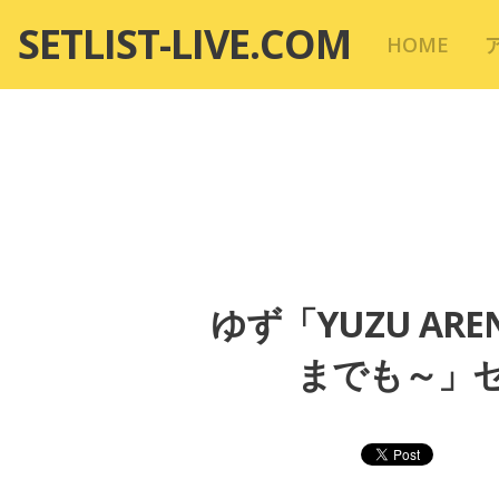
コ
SETLIST-LIVE.COM
HOME
ン
テ
ン
ツ
へ
移
動
ゆず「YUZU AREN
までも～」セッ