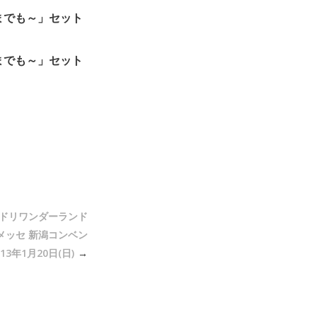
どこまでも～」セット
どこまでも～」セット
E「裏ドリワンダーランド
鷺メッセ 新潟コンベン
3年1月20日(日)