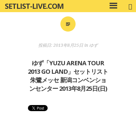
SETLIST-LIVE.COM
コ
メ
ン
イ
ン
テ
メ
ン
ニ
ツ
投稿日:
2013年8月25日
in
ゆず
ュ
へ
ー
移
ゆず「YUZU ARENA TOUR
動
2013 GO LAND」セットリスト
朱鷺メッセ 新潟コンベンショ
ンセンター 2013年8月25日(日)