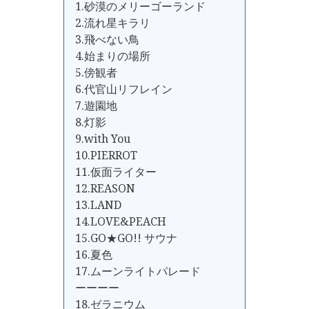
1.砂漠のメリーゴーランド
2.流れ星キラリ
3.飛べない鳥
4.始まりの場所
5.傍観者
6.代官山リフレイン
7.遊園地
8.灯影
9.with You
10.PIERROT
11.仮面ライター
12.REASON
13.LAND
14.LOVE&PEACH
15.GO★GO!! サウナ
16.夏色
17.ムーンライトパレード
ーーーー
18.ゼラニウム