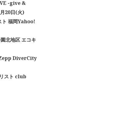
E -give &
月20日(火)
スト 福岡Yahoo!
く公園北地区 エコキ
pp DiverCity
トリスト club