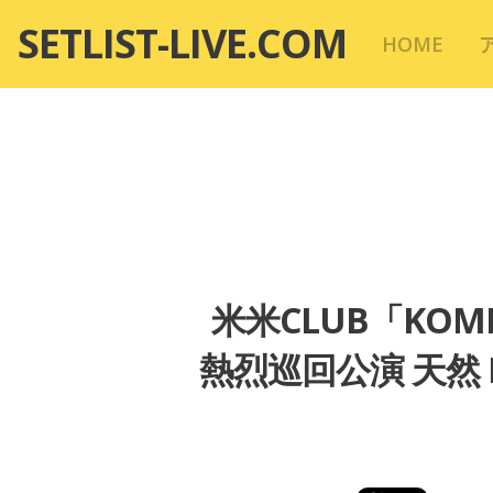
コ
SETLIST-LIVE.COM
HOME
ン
テ
ン
ツ
へ
移
動
米米CLUB「KOME 
熱烈巡回公演 天然 