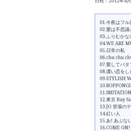
日程：2012年4月
01.今夜はフ
02.愛は不思議
03.ふりむか
04.WE ARE M
05.日常の私
06.chu chu ch
07.愛してバ
08.濃い恋を
09.STYLISH
10.ROPPONGI
11.IMITATIO
12.東京 Bay Si
13.JO 登場のテ
14.紅い人
15.あ! あぶな
16.COME ON!