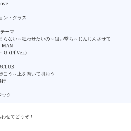
Love
ション・グラス
場のテーマ
止まらない～狂わせたいの～狙い撃ち～じんじんさせて
UL MAN
 (Pf Ver.)
米米CLUB
て歩こう～上を向いて唄おう
飛行
マジック
あわせてどうぞ！