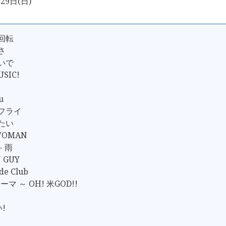
29日(日)
ル回転
さ
ないで
USIC!
u
タフライ
したい
 WOMAN
- 雨
N GUY
de Club
ーマ ～ OH! 米GOD!!
い!