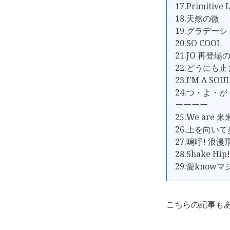
17.Primitive 
18.天然の微
19.グラデー
20.SO COOL
21.JO 再登
22.どうにも
23.I'M A SO
24.つ・よ・が・り
ーーーー
25.We are 
26.上を向い
27.嗚呼! 浪漫
28.Shake Hip!
29.愛know
こちらの記事も