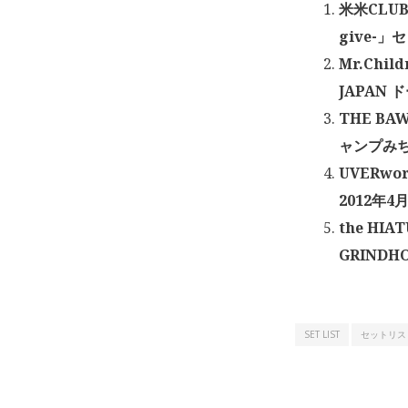
米米CLUB 
give-」
Mr.Chil
JAPAN ド
THE BA
ャンプみちの
UVERwor
2012年4月
the HIA
GRINDHO
SET LIST
セットリス