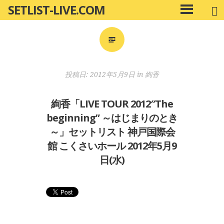
SETLIST-LIVE.COM
コ
メ
ン
イ
ン
テ
メ
ン
ニ
ツ
投稿日:
2012年5月9日
in
絢香
ュ
へ
ー
移
絢香「LIVE TOUR 2012″The
動
beginning” ～はじまりのとき
～」セットリスト 神戸国際会
館 こくさいホール 2012年5月9
日(水)