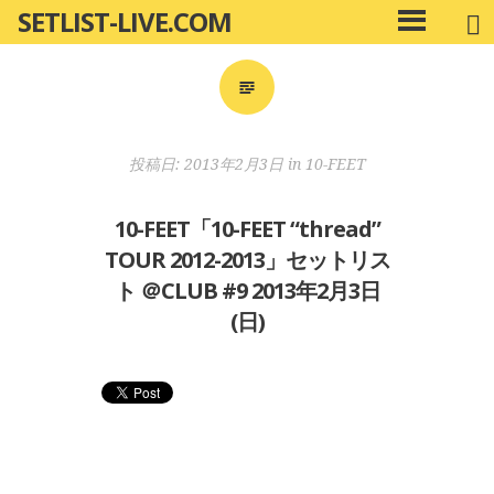
SETLIST-LIVE.COM
コ
メ
ン
イ
ン
テ
メ
ン
ニ
ツ
投稿日:
2013年2月3日
in
10-FEET
ュ
へ
ー
移
10-FEET「10-FEET “thread”
動
TOUR 2012-2013」セットリス
ト ＠CLUB #9 2013年2月3日
(日)