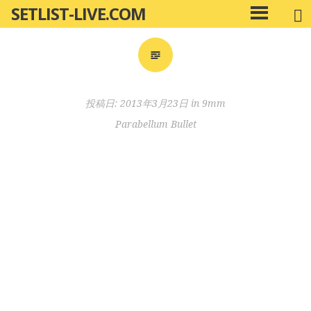
SETLIST-LIVE.COM
コ
メ
ン
イ
ン
テ
メ
ン
ニ
ツ
投稿日:
2013年3月23日
in
9mm
ュ
へ
ー
Parabellum Bullet
移
動