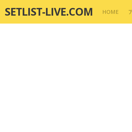
コ
SETLIST-LIVE.COM
HOME
ン
テ
ン
ツ
へ
移
動