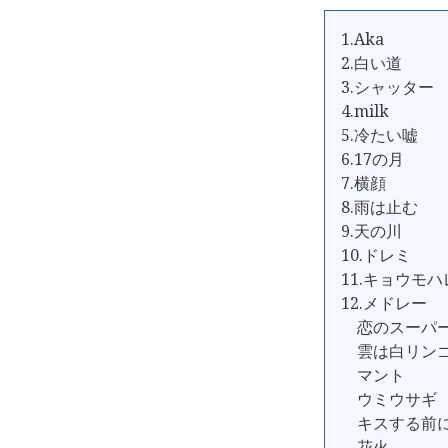
1.Aka
2.白い道
3.シャッター
4.milk
5.冷たい嘘
6.17の月
7.横顔
8.雨は止む
9.天の川
10.ドレミ
11.キョウモハ
12.メドレー
恋のスーパー
雲は白リン
マント
ウミウサギ
キスする前
花火