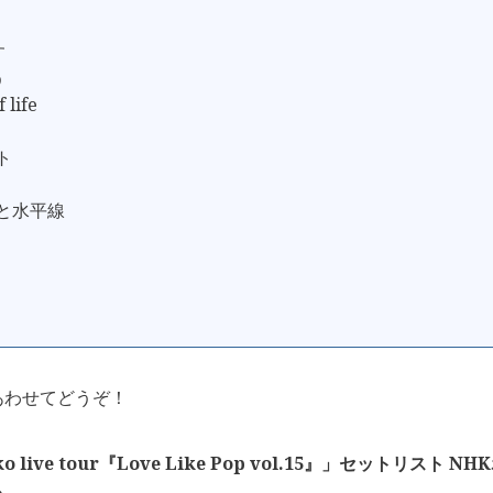
す
う
 life
ト
着と水平線
あわせてどうぞ！
ko live tour『Love Like Pop vol.15』」セットリスト NH