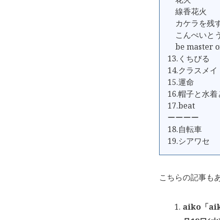
線香花火
カケラを残
こんぺいと
be master of
13.くちびる
14.クラスメイ
15.運命
16.帽子と水
17.beat
ーーーー
18.自転車
19.シアワセ
こちらの記事も
aiko「ai