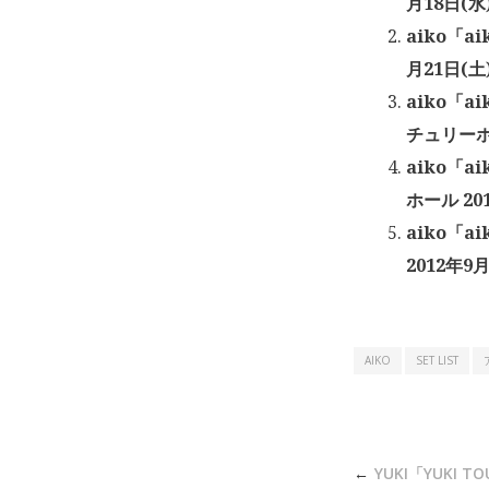
月18日(水
aiko「ai
月21日(土
aiko「a
チュリーホー
aiko「ai
ホール 20
aiko「ai
2012年9
AIKO
SET LIST
投
YUKI「YUKI TO