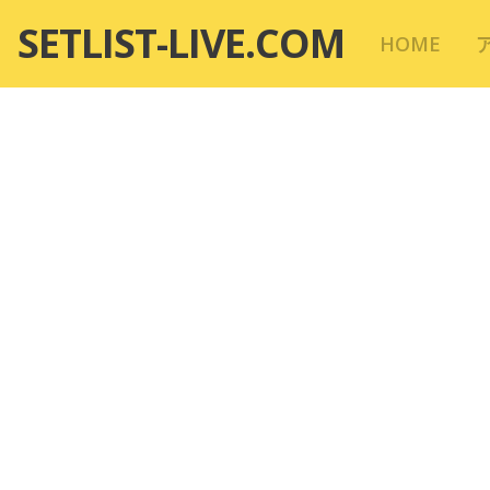
コ
SETLIST-LIVE.COM
HOME
ン
テ
ン
ツ
へ
移
動