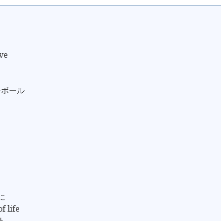
ve
ーボール
に
f life
ト