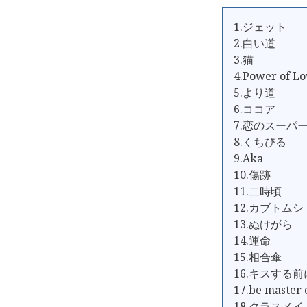
1.ジェット
2.白い道
3.猫
4.Power of Lo
5.より道
6.ココア
7.恋のスーパ
8.くちびる
9.Aka
10.傷跡
11.二時頃
12.カブトムシ
13.ぬけがら
14.運命
15.相合傘
16.キスする前
17.be master o
18.クラスメイ