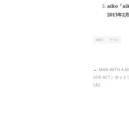
aiko「ai
2013年2月
AIKO
アイコ
投
MAN WITH A M
稿
LIVE ACT」セッ
ナ
(土)
ビ
ゲ
ー
シ