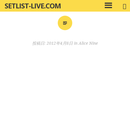
SETLIST-LIVE.COM
コ
メ
ン
イ
ン
テ
メ
ン
ニ
ツ
投稿日:
2012年4月8日
in
Alice Nine
ュ
へ
ー
移
動