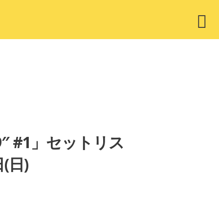
ウ
ィ
ジ
ェ
ッ
ト
 of “9″ #1」セットリス
(日)