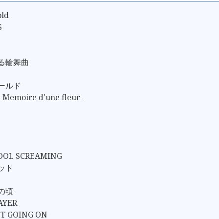
old
S
なる輪舞曲
ワールド
emoire d'une fleur-
HOOL SCREAMING
ェット
らの頃
AYER
ET GOING ON