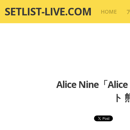
コ
SETLIST-LIVE.COM
HOME
ン
テ
ン
ツ
へ
移
動
Alice Nine「Alic
ト 