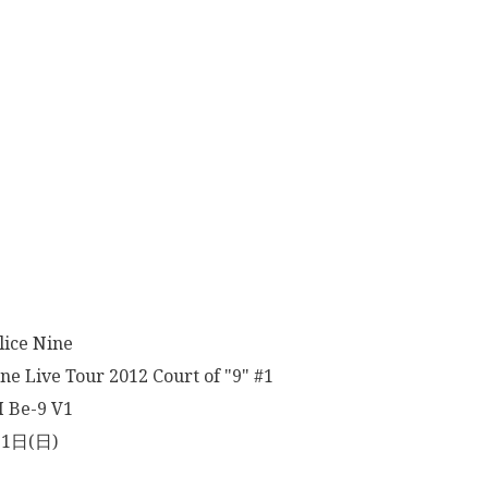
e Nine
 Live Tour 2012 Court of "9" #1
e-9 V1
1日(日)