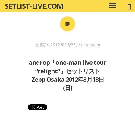
SETLIST-LIVE.COM
コ
メ
ン
イ
ン
テ
メ
ン
ニ
ツ
投稿日:
2012年3月25日
in
androp
ュ
へ
ー
移
androp「one-man live tour
動
“relight”」セットリスト
Zepp Osaka 2012年3月18日
(日)