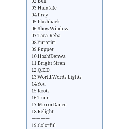
02.Bell
03.Nam(a)e
04.Pray
05.Flashback
06.ShowWindow
07.Tara-Reba
08.Yurariri
09.Puppet
10.HoshiDenwa
11.Bright Siren
12.Q.E.D.
13.World.Words.Lights.
14.You
15.Roots
16.Train
17.MirrorDance
18.Relight
ーーーー
19.Colorful