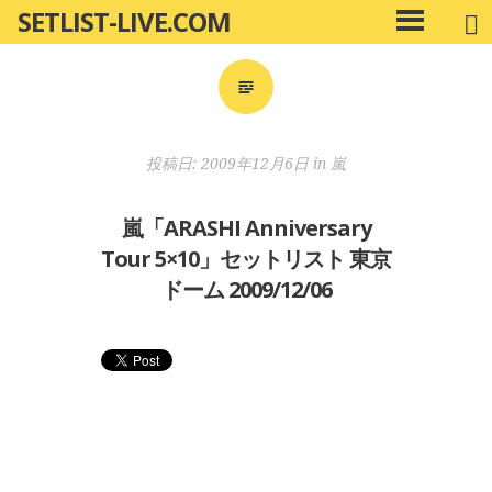
SETLIST-LIVE.COM
コ
メ
ン
イ
ン
テ
メ
ン
ニ
ツ
投稿日:
2009年12月6日
in
嵐
ュ
へ
ー
移
嵐「ARASHI Anniversary
動
Tour 5×10」セットリスト 東京
ドーム 2009/12/06