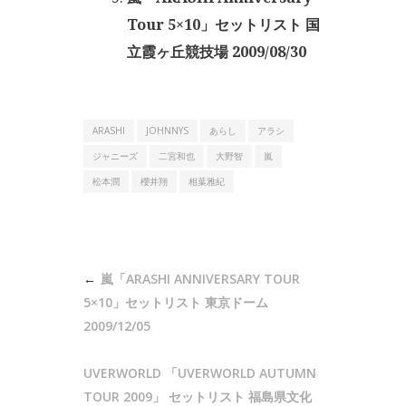
Tour 5×10」セットリスト 国
立霞ヶ丘競技場 2009/08/30
ARASHI
JOHNNYS
あらし
アラシ
ジャニーズ
二宮和也
大野智
嵐
松本潤
櫻井翔
相葉雅紀
投
嵐「ARASHI ANNIVERSARY TOUR
稿
5×10」セットリスト 東京ドーム
ナ
2009/12/05
ビ
UVERWORLD 「UVERWORLD AUTUMN
ゲ
TOUR 2009」 セットリスト 福島県文化