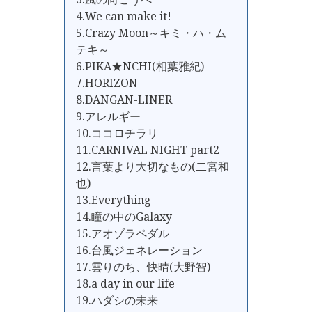
4.We can make it!
5.Crazy Moon～キミ・ハ・ム
テキ～
6.PIKA★NCHI(相葉雅紀)
7.HORIZON
8.DANGAN-LINER
9.アレルギー
10.ココロチラリ
11.CARNIVAL NIGHT part2
12.言葉より大切なもの(二宮和
也)
13.Everything
14.瞳の中のGalaxy
15.アオゾラペダル
16.台風ジェネレーション
17.雲りのち、快晴(大野智)
18.a day in our life
19.ハダシの未来