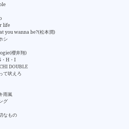
ble
o
 life
hat you wanna be?(松本潤)
ノホシ
Boogie(櫻井翔)
S・H・I
CHI DOUBLE
かって吠えろ
ゲキ雨嵐
ソング
大切なもの