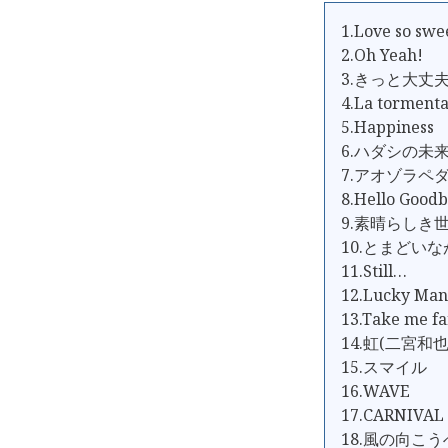
1.Love so swe
2.Oh Yeah!
3.きっと大丈
4.La tormenta
5.Happiness
6.ハダシの未
7.アオゾラペ
8.Hello Goo
9.素晴らしき
10.とまどい
11.Still…
12.Lucky Man
13.Take me 
14.虹(二宮和也
15.スマイル
16.WAVE
17.CARNIVAL
18.風の向こう