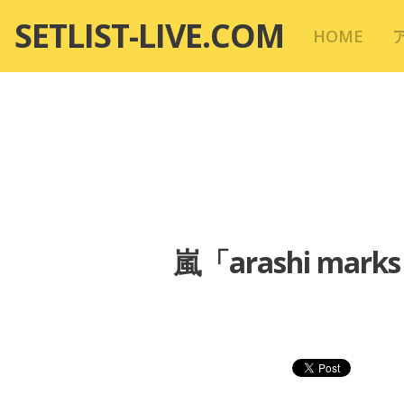
コ
SETLIST-LIVE.COM
HOME
ン
テ
ン
ツ
へ
移
動
嵐「arashi mar