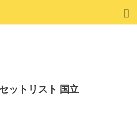
ウ
ィ
ジ
ェ
ッ
ト
008」セットリスト 国立