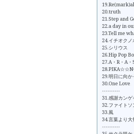
19.Re(mark)a
20.truth
21.Step and G
22.a day in our
23.Tell me w
24.イチオク
25.シリウス
26.Hip Pop 
27.A・R・A・
28.PIKA☆☆N
29.明日に向
30.One Love
----------
31.感謝カン
32.ファイト
33.風
34.言葉より
----------
35.サクラ咲ケ