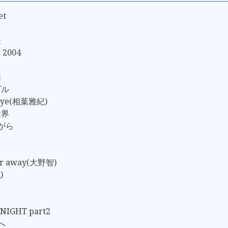
et
夫
 2004
来
ダル
dbye(相葉雅紀)
世界
ながら
far away(大野智)
)
 NIGHT part2
へ