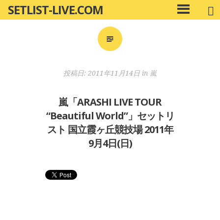
SETLIST-LIVE.COM
コ
メ
ン
イ
ン
テ
メ
ン
ニ
ツ
投稿日:
2011年11月14日
in
嵐
ュ
へ
ー
移
嵐「ARASHI LIVE TOUR
動
“Beautiful World”」セットリ
スト 国立霞ヶ丘競技場 2011年
9月4日(日)