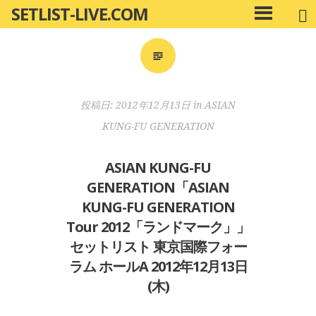
SETLIST-LIVE.COM
コ
メ
ン
イ
ン
テ
メ
ン
ニ
ツ
投稿日:
2012年12月13日
in
ASIAN
ュ
へ
ー
KUNG-FU GENERATION
移
動
ASIAN KUNG-FU
GENERATION「ASIAN
KUNG-FU GENERATION
Tour 2012「ランドマーク」」
セットリスト 東京国際フォー
ラム ホールA 2012年12月13日
(木)