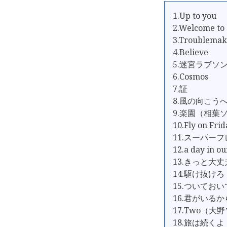
1.Up to you
2.Welcome to 
3.Troublemak
4.Believe
5.迷宮ラブソ
6.Cosmos
7.証
8.風の向こう
9.楽園（相葉
10.Fly on 
11.スーパー
12.a day in our
13.きっと大丈
14.駆け抜けろ
15.ついておい
16.君がいるか
17.Two（大
18.旅は続くよ