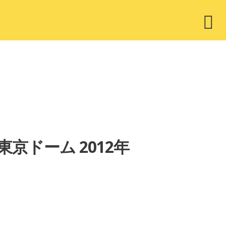
ウ
ィ
ジ
ェ
ッ
ト
 東京ドーム 2012年