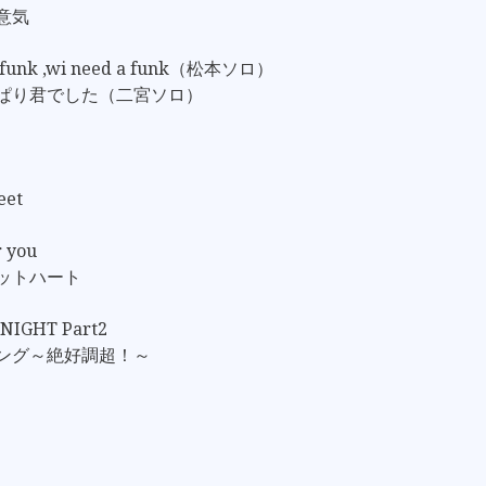
心意気
 funk ,wi need a funk（松本ソロ）
っぱり君でした（二宮ソロ）
eet
r you
アットハート
 NIGHT Part2
ソング～絶好調超！～