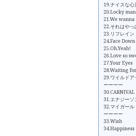
19.ナイスな
20.Locky man
21.We wanna
22.それはや
23.リフレイン
24.Face Down
25.Oh.Yeah!
26.Love so sw
27.Your Eyes
28.Waiting fo
29.ワイルド
ーーーー
30.CARNIVAL
31.エナジー
32.マイガール
ーーーー
33.Wish
34.Happiness