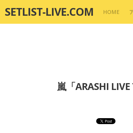
コ
SETLIST-LIVE.COM
HOME
ン
テ
ン
ツ
へ
移
動
嵐「ARASHI LIV