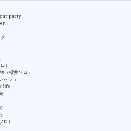
our party
er
ング
へ
ソロ）
Friday（櫻井ソロ）
フレッシュ
 life
夫
で
ら
野ソロ）