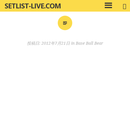
SETLIST-LIVE.COM
コ
メ
ン
イ
ン
テ
メ
ン
ニ
ツ
投稿日:
2012年7月21日
in
Base Ball Bear
ュ
へ
ー
移
動