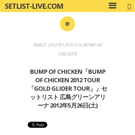
SETLIST-LIVE.COM
コ
メ
ン
イ
ン
テ
メ
ン
ニ
ツ
投稿日:
2012年5月26日
in
BUMP OF
ュ
へ
ー
CHICKEN
移
動
BUMP OF CHICKEN「BUMP
OF CHICKEN 2012 TOUR
「GOLD GLIDER TOUR」」セ
ットリスト 広島グリーンアリ
ーナ 2012年5月26日(土)