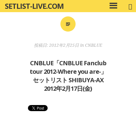
SETLIST-LIVE.COM
コ
メ
ン
イ
ン
テ
メ
ン
ニ
ツ
投稿日:
2012年2月25日
in
CNBLUE
ュ
へ
ー
移
CNBLUE「CNBLUE Fanclub
動
tour 2012-Where you are-」
セットリスト SHIBUYA-AX
2012年2月17日(金)