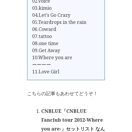
02.Voice
03.kimio
04.Let's Go Crazy
05.Teardrops in the rain
06.Coward
07.tattoo
08.one time
09.Get Away
10.Where you are
ーーーー
11.Love Girl
こちらの記事もあわせてどうぞ！
CNBLUE「CNBLUE
Fanclub tour 2012-Where
you are-」セットリスト なん