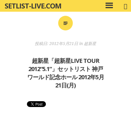
SETLIST-LIVE.COM
コ
メ
ン
イ
ン
テ
メ
ン
ニ
ツ
投稿日:
2012年5月21日
in
超新星
ュ
へ
ー
移
超新星「超新星LIVE TOUR
動
2012“5.1”」セットリスト 神戸
ワールド記念ホール 2012年5月
21日(月)