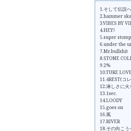
1.そして伝説
2.hammer sk
3.VIBES BY V
4.HEY!
5.super stom
6.under the 
7.Mr.bullshit
8.STONE COL
9.2%
10.TURE LOV
11.4REST(コ
12.淋しさに
13.1sec.
14.LOODY
15.goes on
16.風
17.RIVER
18.その向こう