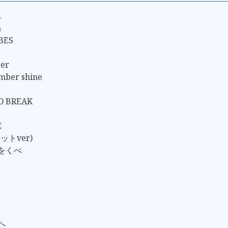
へ
a
IBES
per
umber shine
D BREAK
E
レットver)
火をくべ
へ