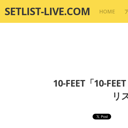
コ
SETLIST-LIVE.COM
HOME
ン
テ
ン
ツ
へ
移
動
10-FEET「10-F
リス