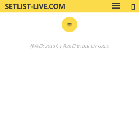
SETLIST-LIVE.COM
コ
メ
ン
イ
ン
テ
メ
ン
ニ
ツ
投稿日:
2013年1月26日
in
DIR EN GREY
ュ
へ
ー
移
動