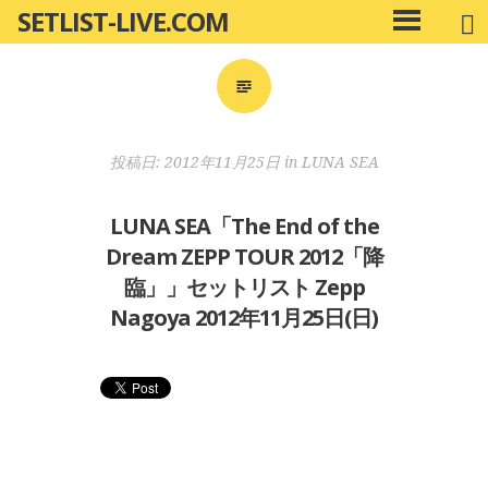
SETLIST-LIVE.COM
コ
メ
ン
イ
ン
テ
メ
ン
ニ
ツ
投稿日:
2012年11月25日
in
LUNA SEA
ュ
へ
ー
移
LUNA SEA「The End of the
動
Dream ZEPP TOUR 2012「降
臨」」セットリスト Zepp
Nagoya 2012年11月25日(日)