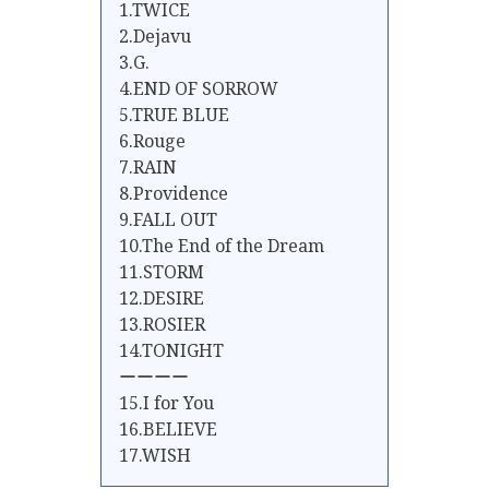
1.TWICE
2.Dejavu
3.G.
4.END OF SORROW
5.TRUE BLUE
6.Rouge
7.RAIN
8.Providence
9.FALL OUT
10.The End of the Dream
11.STORM
12.DESIRE
13.ROSIER
14.TONIGHT
ーーーー
15.I for You
16.BELIEVE
17.WISH