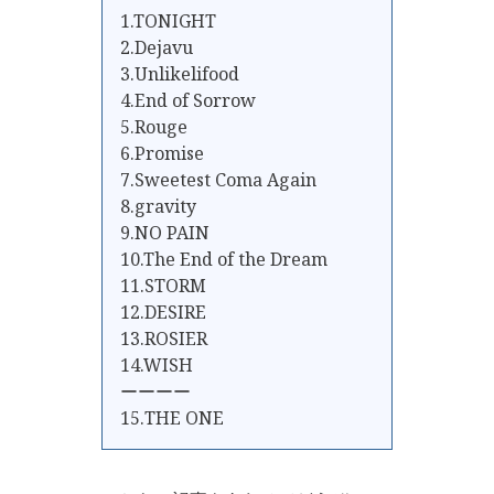
1.TONIGHT
2.Dejavu
3.Unlikelifood
4.End of Sorrow
5.Rouge
6.Promise
7.Sweetest Coma Again
8.gravity
9.NO PAIN
10.The End of the Dream
11.STORM
12.DESIRE
13.ROSIER
14.WISH
ーーーー
15.THE ONE