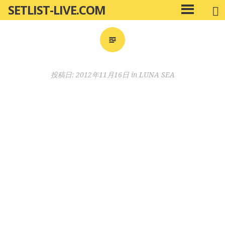
SETLIST-LIVE.COM
コ
メ
ン
イ
ン
テ
メ
ン
ニ
ツ
投稿日:
2012年11月16日
in
LUNA SEA
ュ
へ
ー
移
動