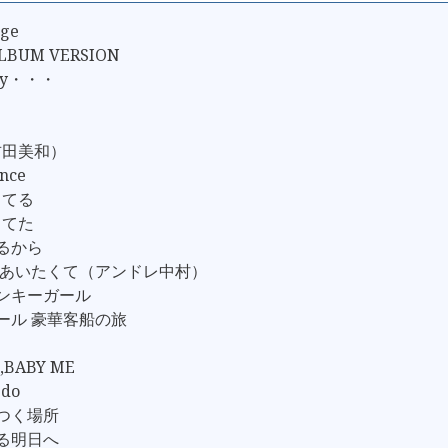
nge
BUM VERSION
 Say・・・
吉田美和）
nce
ってる
してた
てるから
て あいたくて（アンドレ中村）
モンキーガール
ガール 豪華客船の旅
,BABY ME
 do
りつく場所
える明日へ