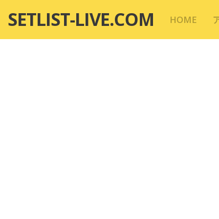
コ
SETLIST-LIVE.COM
HOME
ン
テ
ン
ツ
へ
移
動