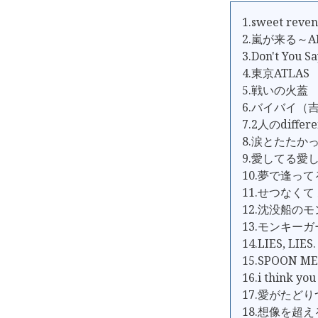
1.sweet reve
2.嵐が来る～AL
3.Don't You
4.東京ATLAS
5.戦いの火蓋
6.バイバイ（
7.2人のdiffere
8.涙とたたか
9.愛してる愛
10.夢で逢っ
11.せつなく
12.沈没船の
13.モンキー
14.LIES, LIES.
15.SPOON ME
16.i think you
17.愛がたど
18.想像を超