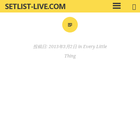
SETLIST-LIVE.COM
コ
メ
ン
イ
ン
テ
メ
ン
ニ
ツ
投稿日:
2013年3月2日
in
Every Little
ュ
へ
ー
Thing
移
動