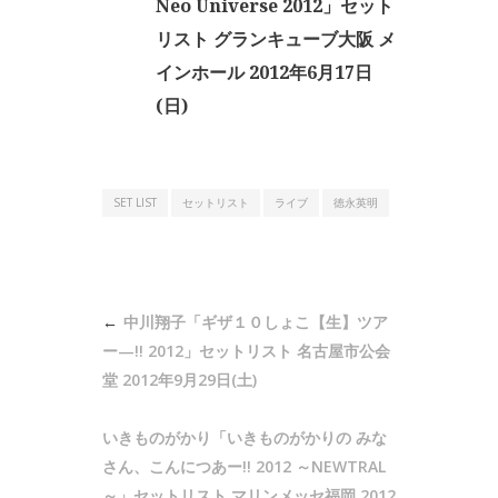
Neo Universe 2012」セット
リスト グランキューブ大阪 メ
インホール 2012年6月17日
(日)
SET LIST
セットリスト
ライブ
徳永英明
投
中川翔子「ギザ１０しょこ【生】ツア
稿
ー—!! 2012」セットリスト 名古屋市公会
ナ
堂 2012年9月29日(土)
ビ
いきものがかり「いきものがかりの みな
ゲ
さん、こんにつあー!! 2012 ～NEWTRAL
ー
～」セットリスト マリンメッセ福岡 2012