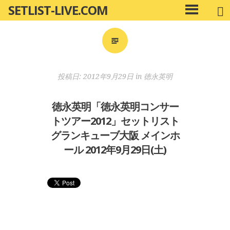
SETLIST-LIVE.COM
コ
メ
ン
イ
ン
テ
メ
ン
ニ
ツ
投稿日:
2012年9月29日
in
徳永英明
ュ
へ
ー
移
徳永英明「徳永英明コンサー
動
トツアー2012」セットリスト
グランキューブ大阪 メインホ
ール 2012年9月29日(土)