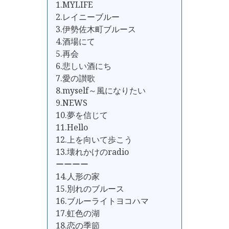
1.MYLIFE
2.レイニーブルー
3.伊勢佐木町ブルース
4.酒場にて
5.再会
6.悲しい酒にち
7.愛の讃歌
8.myself～風になりたい
9.NEWS
10.夢を信じて
11.Hello
12.上を向いて歩こう
13.壊れかけのradio
ーーーー
14.人形の家
15.別れのブルース
16.ブルーライトヨコハマ
17.虹色の湖
18.恋の季節