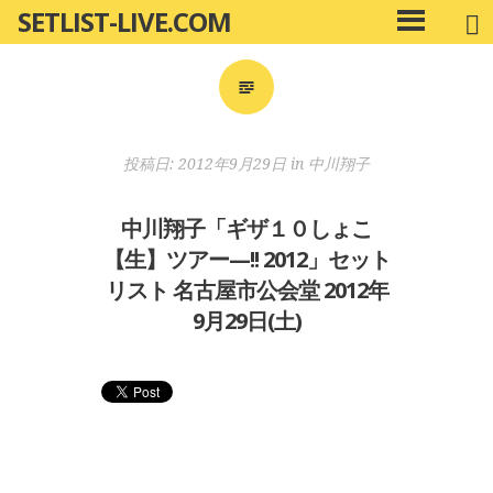
SETLIST-LIVE.COM
コ
メ
ン
イ
ン
テ
メ
ン
ニ
ツ
投稿日:
2012年9月29日
in
中川翔子
ュ
へ
ー
移
中川翔子「ギザ１０しょこ
動
【生】ツアー—!! 2012」セット
リスト 名古屋市公会堂 2012年
9月29日(土)