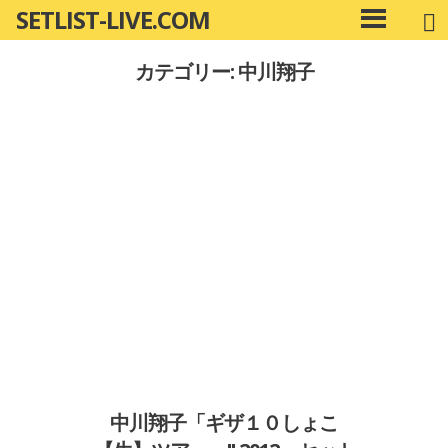
SETLIST-LIVE.COM
コ
メ
ン
イ
カテゴリー: 中川翔子
ン
テ
メ
ン
ニ
ツ
ュ
へ
ー
移
動
中川翔子「ギザ１０しょこ