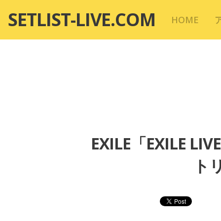
コ
SETLIST-LIVE.COM
HOME
ン
テ
ン
ツ
へ
移
動
EXILE「EXILE L
トリ