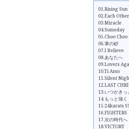
01.Rising Sun
02.Each Ot
03.Miracle
04.Someday
05.Choo Choo
06.掌の砂
07.I Believe
08.あなたへ
09.Lovers Aga
10.Ti Amo
11.Silent N
12.LAST CHR
13.いつかきっ
14.もっと強く
15.24karats 
16.FIGHTERS
17.次の時代へ
18.VICTORY