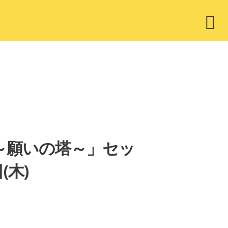
ウ
ィ
ジ
ェ
ッ
ト
WISH ～願いの塔～」セッ
(木)