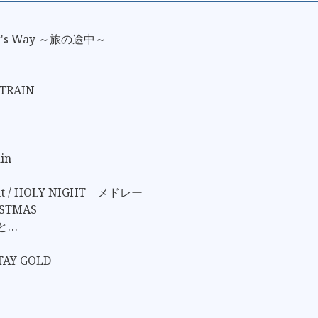
her's Way ～旅の途中～
 TRAIN
in
ight / HOLY NIGHT メドレー
ISTMAS
と…
STAY GOLD