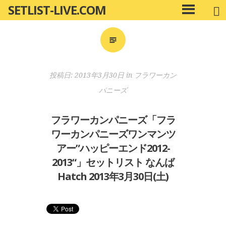
SETLIST-LIVE.COM
コ
メ
ン
イ
ン
テ
メ
ン
ニ
ツ
投稿日:
2013年3月30日
in
フラワーカン
ュ
へ
ー
パニーズ
移
動
フラワーカンパニーズ「フラ
ワーカンパニーズワンマンツ
アー”ハッピーエンド2012-
2013“」セットリスト なんば
Hatch 2013年3月30日(土)