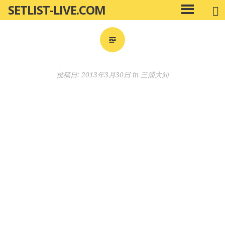
SETLIST-LIVE.COM
コ
メ
ン
イ
ン
テ
メ
ン
ニ
ツ
投稿日:
2013年3月30日
in
三浦大知
ュ
へ
ー
移
動