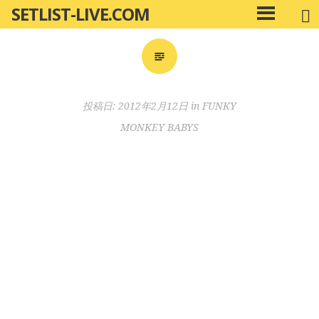
SETLIST-LIVE.COM
コ
メ
ン
イ
ン
テ
メ
ン
ニ
ツ
投稿日:
2012年2月12日
in
FUNKY
ュ
へ
ー
MONKEY BABYS
移
動