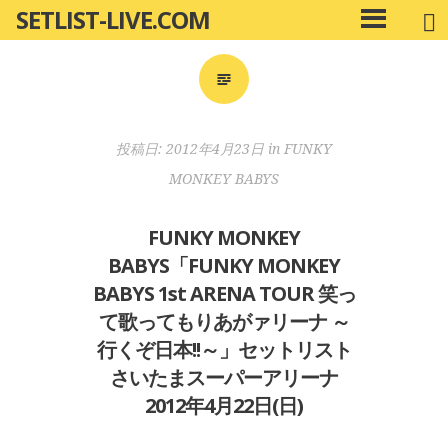
SETLIST-LIVE.COM
コ
メ
ン
イ
ン
テ
メ
ン
ニ
ツ
投稿日:
2012年4月23日
in
FUNKY
ュ
へ
ー
MONKEY BABYS
移
動
FUNKY MONKEY
BABYS「FUNKY MONKEY
BABYS 1st ARENA TOUR 笑っ
て歌ってもりあがァリーナ ～
行くぞ日本!!～」セットリスト
さいたまスーパーアリーナ
2012年4月22日(日)