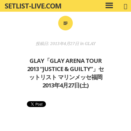
SETLIST-LIVE.COM
コ
メ
ン
イ
ン
テ
メ
ン
ニ
ツ
投稿日:
2013年4月27日
in
GLAY
ュ
へ
ー
移
GLAY「GLAY ARENA TOUR
動
2013 “JUSTICE & GUILTY”」セ
ットリスト マリンメッセ福岡
2013年4月27日(土)