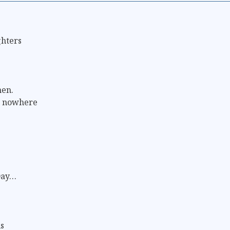
p
ghters
hen.
e nowhere
 Day…
ls