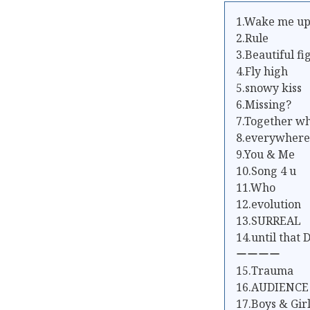
1.Wake me u
2.Rule
3.Beautiful fi
4.Fly high
5.snowy kiss
6.Missing?
7.Together w
8.everywher
9.You & Me
10.Song 4 u
11.Who
12.evolution
13.SURREAL
14.until that
ーーーー
15.Trauma
16.AUDIENCE
17.Boys & Gir