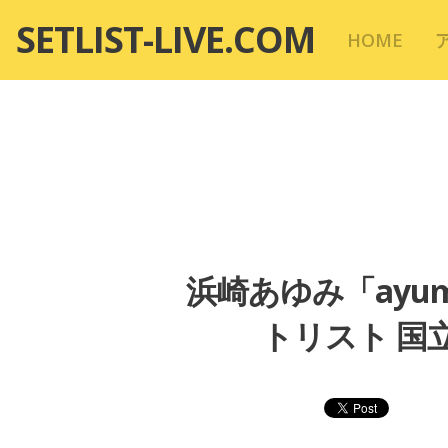
コ
SETLIST-LIVE.COM
HOME
ン
テ
ン
ツ
へ
移
動
浜崎あゆみ「ayumi 
トリスト 国立