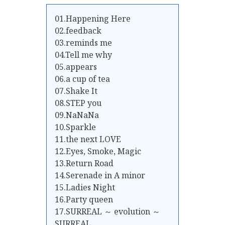
01.Happening Here
02.feedback
03.reminds me
04.Tell me why
05.appears
06.a cup of tea
07.Shake It
08.STEP you
09.NaNaNa
10.Sparkle
11.the next LOVE
12.Eyes, Smoke, Magic
13.Return Road
14.Serenade in A minor
15.Ladies Night
16.Party queen
17.SURREAL ～ evolution ～
SURREAL