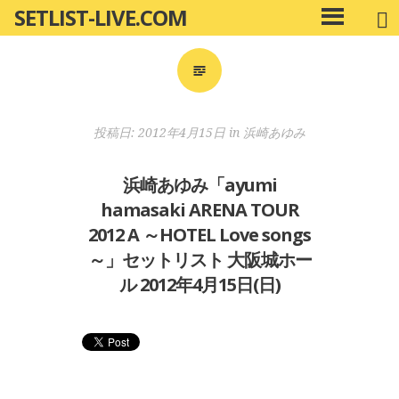
SETLIST-LIVE.COM
コ
メ
ン
イ
ン
テ
メ
ン
ニ
ツ
投稿日:
2012年4月15日
in
浜崎あゆみ
ュ
へ
ー
移
浜崎あゆみ「ayumi
動
hamasaki ARENA TOUR
2012 A ～HOTEL Love songs
～」セットリスト 大阪城ホー
ル 2012年4月15日(日)