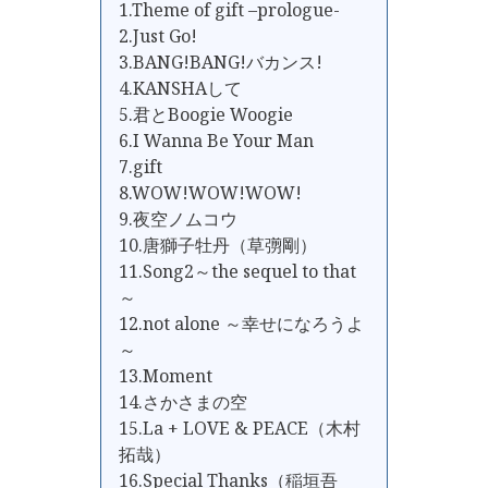
1.Theme of gift –prologue-
2.Just Go!
3.BANG!BANG!バカンス!
4.KANSHAして
5.君とBoogie Woogie
6.I Wanna Be Your Man
7.gift
8.WOW!WOW!WOW!
9.夜空ノムコウ
10.唐獅子牡丹（草彅剛）
11.Song2～the sequel to that
～
12.not alone ～幸せになろうよ
～
13.Moment
14.さかさまの空
15.La + LOVE & PEACE（木村
拓哉）
16.Special Thanks（稲垣吾