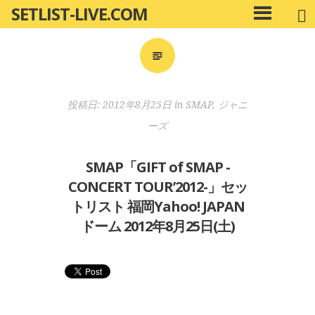
SETLIST-LIVE.COM
コ
メ
ン
イ
ン
テ
メ
ン
ニ
ツ
投稿日:
2012年8月25日
in
SMAP
,
ジャニ
ュ
へ
ー
ーズ
移
動
SMAP「GIFT of SMAP -
CONCERT TOUR’2012-」セッ
トリスト 福岡Yahoo! JAPAN
ドーム 2012年8月25日(土)