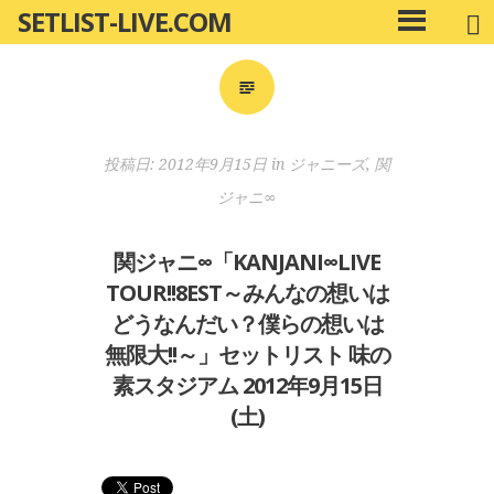
SETLIST-LIVE.COM
コ
メ
ン
イ
ン
テ
メ
ン
ニ
ツ
投稿日:
2012年9月15日
in
ジャニーズ
,
関
ュ
へ
ー
ジャニ∞
移
動
関ジャニ∞「KANJANI∞LIVE
TOUR!!8EST～みんなの想いは
どうなんだい？僕らの想いは
無限大!!～」セットリスト 味の
素スタジアム 2012年9月15日
(土)