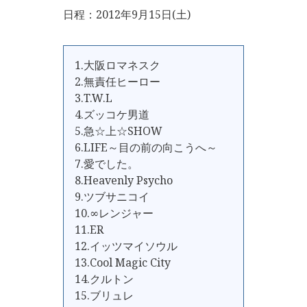
日程：2012年9月15日(土)
1.大阪ロマネスク
2.無責任ヒーロー
3.T.W.L
4.ズッコケ男道
5.急☆上☆SHOW
6.LIFE～目の前の向こうへ～
7.愛でした。
8.Heavenly Psycho
9.ツブサニコイ
10.∞レンジャー
11.ER
12.イッツマイソウル
13.Cool Magic City
14.クルトン
15.ブリュレ