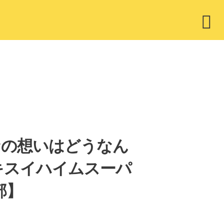
ウ
ィ
ジ
ェ
ッ
ト
みんなの想いはどうなん
キスイハイムスーパ
部】