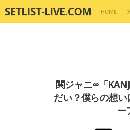
コ
SETLIST-LIVE.COM
HOME
ン
テ
ン
ツ
へ
移
動
関ジャニ∞「KANJ
だい？僕らの想い
ー