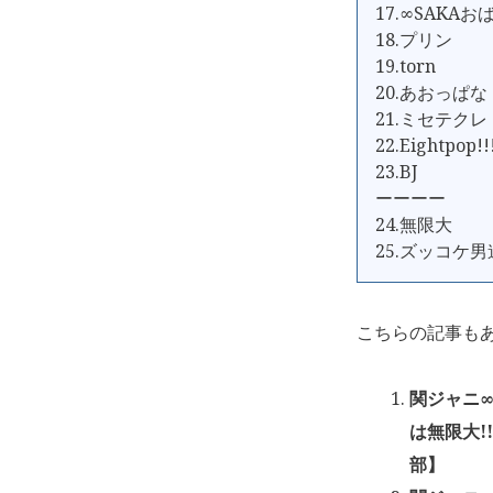
17.∞SAKAお
18.プリン
19.torn
20.あおっぱな
21.ミセテクレ
22.Eightpop!!!
23.BJ
ーーーー
24.無限大
25.ズッコケ男
こちらの記事も
関ジャニ∞
は無限大!
部】