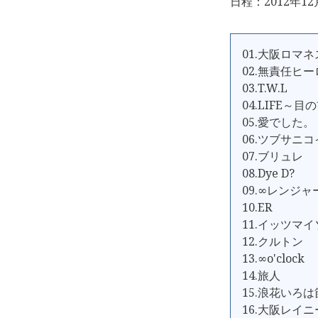
日程：2012年12
01.大阪ロマ
02.無責任ヒ
03.T.W.L
04.LIFE～
05.愛でした。
06.ツブサニコ
07.ブリュレ
08.Dye D?
09.∞レンジャ
10.ER
11.イッツマ
12.クルトン
13.∞o'clock
14.旅人
15.浪花いろは
16.大阪レイ