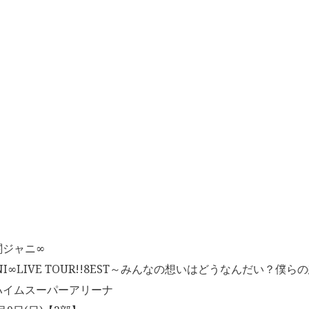
関ジャニ∞
NI∞LIVE TOUR!!8EST～みんなの想いはどうなんだい？僕ら
ハイムスーパーアリーナ