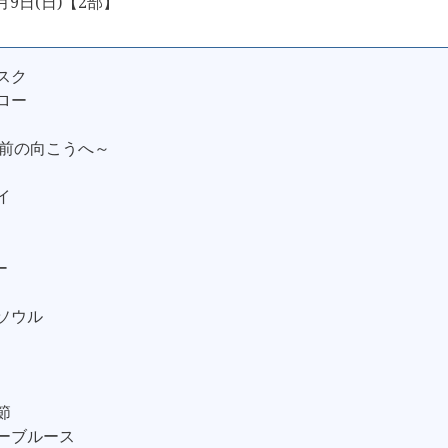
月9日(日)【2部】
ネスク
ーロー
目の前の向こうへ～
イ
ー
イソウル
節
ニーブルース