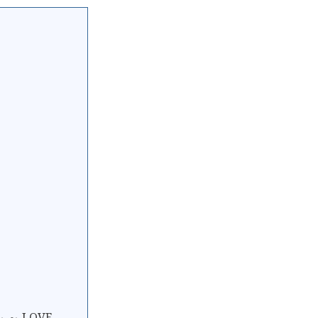
 ～ LOVE