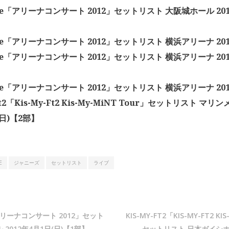
one「アリーナコンサート 2012」セットリスト 大阪城ホール 201
one「アリーナコンサート 2012」セットリスト 横浜アリーナ 201
one「アリーナコンサート 2012」セットリスト 横浜アリーナ 201
one「アリーナコンサート 2012」セットリスト 横浜アリーナ 201
Ft2「Kis-My-Ft2 Kis-My-MiNT Tour」セットリスト マリ
日)【2部】
E
ジャニーズ
セットリスト
ライブ
「アリーナコンサート 2012」セット
KIS-MY-FT2「KIS-MY-FT2 KI
2012年4月1日(日)【1部】
セットリスト 日本ガイシホー