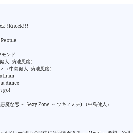
ck!!Knock!!!
!People
イヤモンド
島健人, 菊池風磨）
ン （中島健人, 菊池風磨）
entman
na dance
n go!
悪魔な恋 ～ Sexy Zone ～ ツキノミチ) （中島健人）
r.メドレー(ボクの背中には羽根がある ～ Misty ～ 希望～Yell～