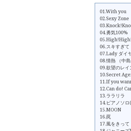
01.With you
02.Sexy Zone
03.Knock!Kno
04.勇気100%
05.High!High
06.スキすぎて
07.Lady ダ
08.情熱 （中
09.欲望のレイ
10.Secret Ag
11.If you wan
12.Can do! Ca
13.ララリラ
14.ピアノソロ(
15.MOON
16.罠
17.風をきって
18.ジャニーズJ