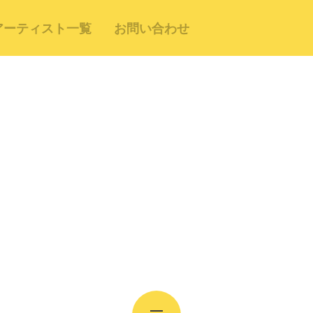
アーティスト一覧
お問い合わせ