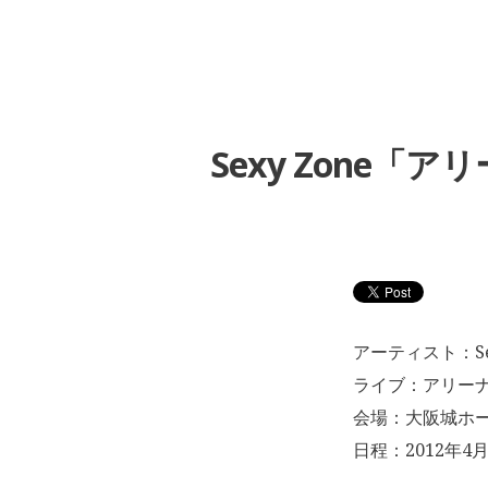
Sexy Zone「
アーティスト：Sex
ライブ：アリーナコ
会場：大阪城ホ
日程：2012年4月