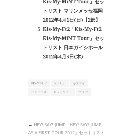
Kis-My-MiNT Tour」セッ
トリスト マリンメッセ福岡
2012年4月1日(日)【2部】
Kis-My-Ft2「Kis-My-Ft2
Kis-My-MiNT Tour」セッ
トリスト 日本ガイシホール
2012年4月5日(木)
KIS-MY-FT2
SET LIST
キスマイ
ジャニーズ
セットリスト
ライブ
投
HEY! SAY! JUMP「HEY! SAY! JUMP
稿
ASIA FIRST TOUR 2012」セットリスト