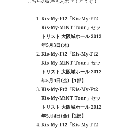
こちらの記事もあわせてどうぞ！
Kis-My-Ft2「Kis-My-Ft2
Kis-My-MiNT Tour」セッ
トリスト 大阪城ホール 2012
年5月3日(木)
Kis-My-Ft2「Kis-My-Ft2
Kis-My-MiNT Tour」セッ
トリスト 大阪城ホール 2012
年5月4日(金)【1部】
Kis-My-Ft2「Kis-My-Ft2
Kis-My-MiNT Tour」セッ
トリスト 大阪城ホール 2012
年5月4日(金)【2部】
Kis-My-Ft2「Kis-My-Ft2