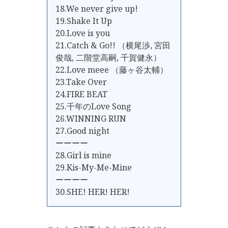
18.We never give up!
19.Shake It Up
20.Love is you
21.Catch & Go!! （横尾渉, 宮田
俊哉, 二階堂高嗣, 千賀健永）
22.Love meee （藤ヶ谷太輔）
23.Take Over
24.FIRE BEAT
25.千年のLove Song
26.WINNING RUN
27.Good night
ーーーー
28.Girl is mine
29.Kis-My-Me-Mine
ーーーー
30.SHE! HER! HER!