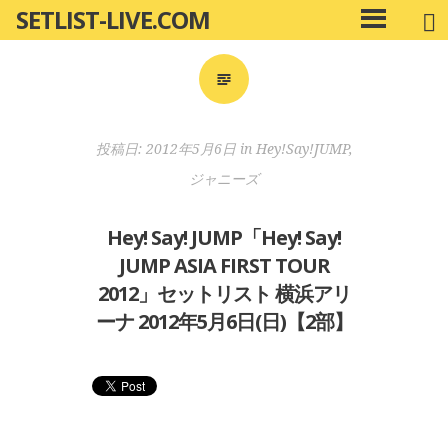
SETLIST-LIVE.COM
コ
メ
ン
イ
ン
テ
メ
ン
ニ
ツ
投稿日:
2012年5月6日
in
Hey!Say!JUMP
,
ュ
へ
ー
ジャニーズ
移
動
Hey! Say! JUMP「Hey! Say!
JUMP ASIA FIRST TOUR
2012」セットリスト 横浜アリ
ーナ 2012年5月6日(日)【2部】