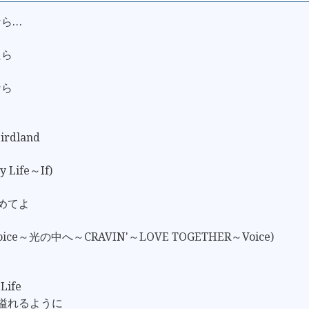
なら…
たら
なら
Birdland
Life～If)
止めてよ
oice～光の中へ～CRAVIN'～LOVE TOGETHER～Voice)
Life
で溢れるように