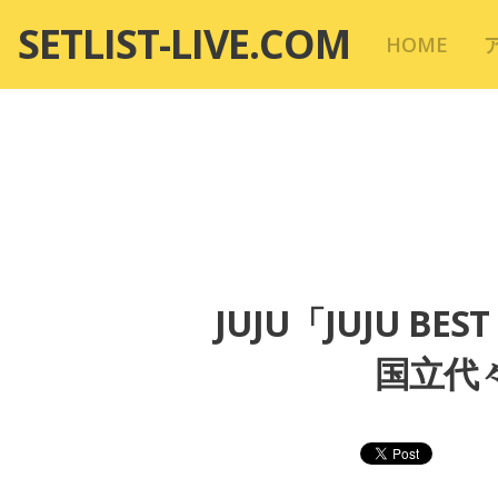
コ
SETLIST-LIVE.COM
HOME
ン
テ
ン
ツ
へ
移
動
JUJU「JUJU BE
国立代々