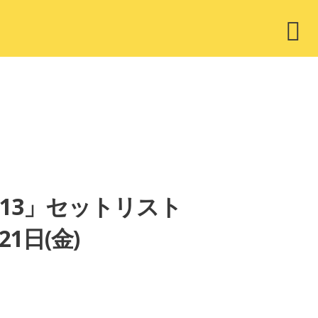
ウ
ィ
ジ
ェ
ッ
ト
R 2013」セットリスト
1日(金)