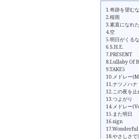
1.奇跡を望む
2.桜雨
3.素直になれ
4.空
5.明日がくる
6.S.H.E.
7.PRESENT
8.Lullaby Of 
9.TAKE5
10.メドレー(My 
11.ナツノハナ
12.この夜を
13.つよがり
14.メドレー(V
15.また明日
16.sign
17.Wonderful 
18.やさしさ