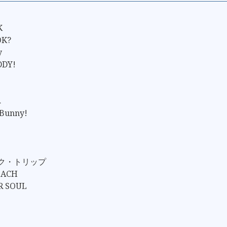
K
OK?
y
DY!
へ
.Bunny!
ック・トリップ
EACH
R SOUL