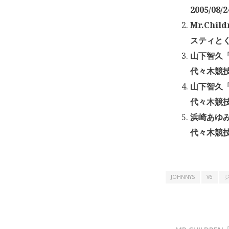
2005/08/2
Mr.Chil
スティとくし
山下智久「T
代々木競技
山下智久「T
代々木競技
浜崎あゆみ「
代々木競技場
JOHNNYS
V6