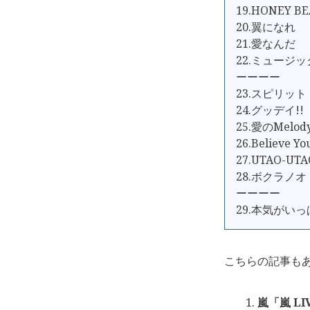
19.HONEY BE
20.翼になれ
21.愛なんだ
22.ミュージ
ーーーー
23.スピリット
24.グッデイ!!
25.愛のMelod
26.Believe Yo
27.UTAO-UTA
28.ボクラノオ
ーーーー
29.本気がい
こちらの記事も
嵐「嵐 LI