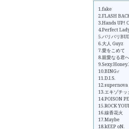
1.fake
2.FLASH BAC
3.Hands UP! 
4.Perfect Lad
5.バリバリBUD
6.大人 Guyz
7.愛をこめて
8.親愛なる君
9.Sexy.Honey
10.BING♂
11.D.I.S.
12.supernova
13.エキゾチ
14.POISON P
15.ROCK YOU
16.線香花火
17.Maybe
18.kEEP oN.