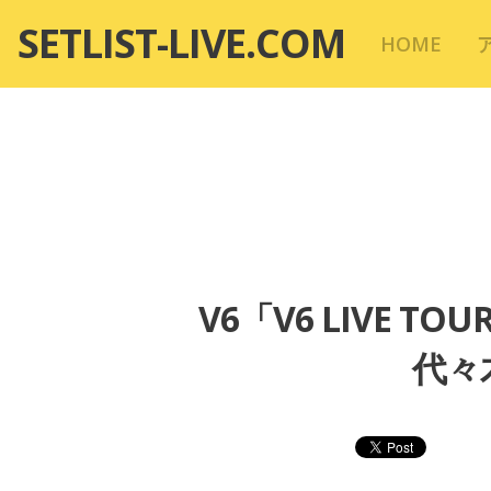
コ
SETLIST-LIVE.COM
HOME
ン
テ
ン
ツ
へ
移
動
V6「V6 LIVE TO
代々