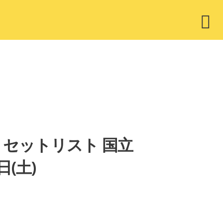
ウ
ィ
ジ
ェ
ッ
ト
ess！」セットリスト 国立
(土)