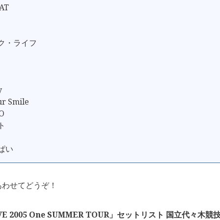
AT
ック・ライフ
y
ur Smile
O
ト
っぱい
あわせてどうぞ！
VE 2005 One SUMMER TOUR」セットリスト 国立代々木